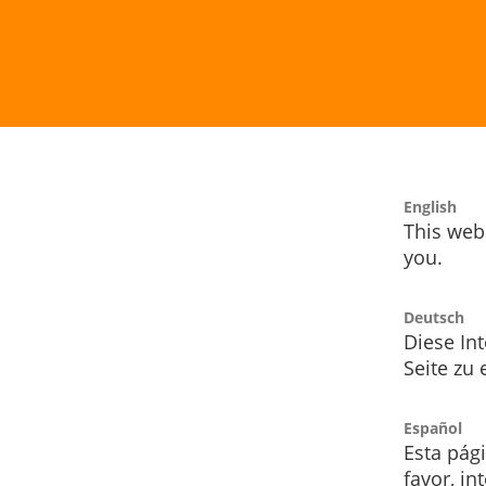
English
This webs
you.
Deutsch
Diese Int
Seite zu
Español
Esta pág
favor, i