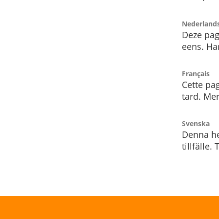
Nederland
Deze pag
eens. Har
Français
Cette pag
tard. Me
Svenska
Denna he
tillfälle