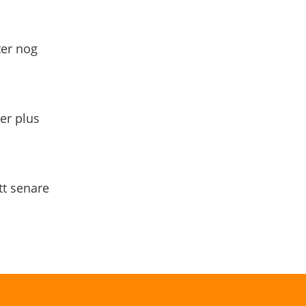
ter nog
yer plus
tt senare